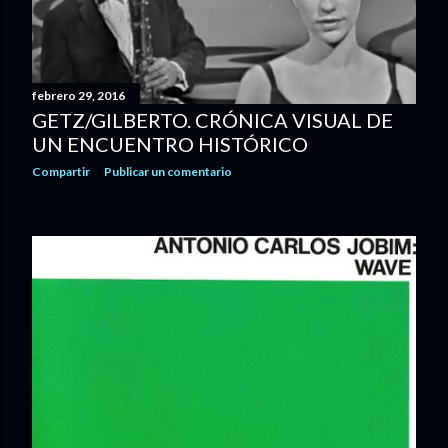
s
febrero 29, 2016
GETZ/GILBERTO. CRÓNICA VISUAL DE
UN ENCUENTRO HISTÓRICO
Compartir
Publicar un comentario