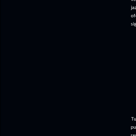
ja
of
si
Tu
pu
re