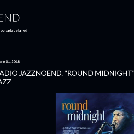
Ir al contenido principal
 END
ovisada de la red
ero 01, 2018
ADIO JAZZNOEND. "ROUND MIDNIGHT":
AZZ