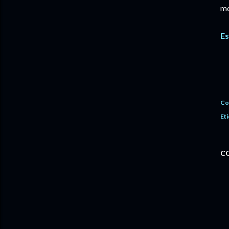
mo
Es
Co
Eti
C