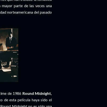
la mayor parte de las veces una
iedad norteamericana del pasado
 filme de 1986
Round Midnight,
to de esta película haya sido el
e Round Midnight no es sólo una