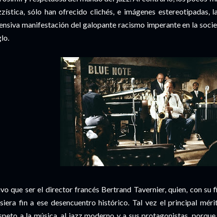
zzística, sólo han ofrecido clichés, e imágenes estereotipadas, 
ensiva manifestación del galopante racismo imperante en la soc
glo.
vo que ser el director francés Bertrand Tavernier, quien, con su
siera fin a ese desencuentro histórico. Tal vez el principal méri
speto a la música, al jazz moderno y a sus protagonistas, porqu